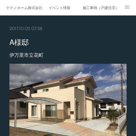
テクノホーム株式会社
イベント情報
施工事例（戸建住宅）
施工事例（戸建賃貸）
施工事例（マンション・集合住宅）
2017.10.02 07:28
施工事例（医療・福祉）
施工事例（商業施設）
A様邸
施工事例（公共工事）
ページ
伊万里市立花町