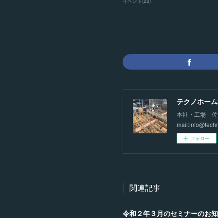
イベント
(
22
)
テクノホーム
本社・工場 佐賀市
mail:info@tech
フォロー
関連記事
令和２年３月のセミナーのお知