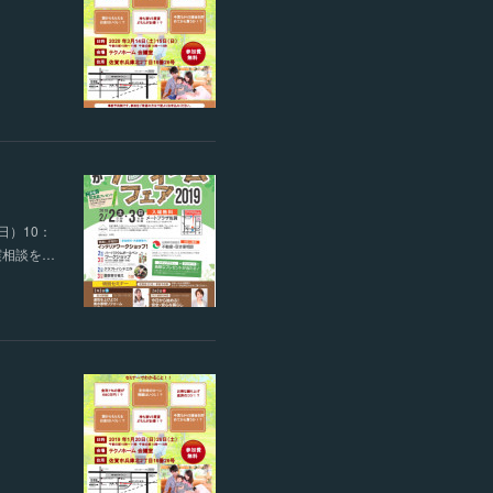
日）10：
震相談を…