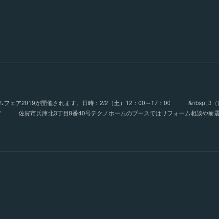
ア2019が開催されます。日時：2/2（土）12：00～17：00 &nbsp; 3（
ザ佐賀 佐賀市兵庫北3丁目8番40号テクノホームのブースではリフォーム相談や耐