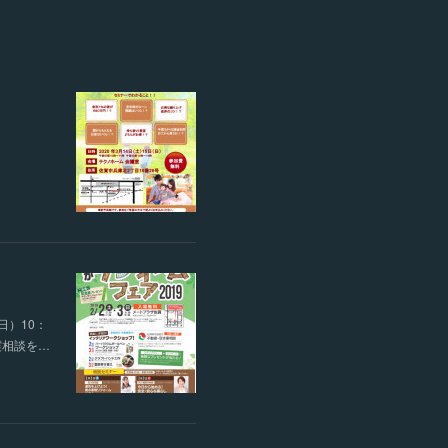
日）10：
震相談を…