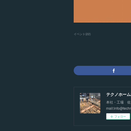
イベント
(
22
)
テクノホーム
本社・工場 佐賀市
mail:info@tech
フォロー