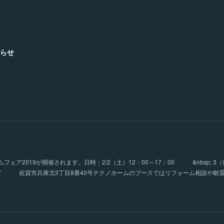
らせ
ア2019が開催されます。日時：2/2（土）12：00～17：00 &nbsp; 3（
ザ佐賀 佐賀市兵庫北3丁目8番40号テクノホームのブースではリフォーム相談や耐